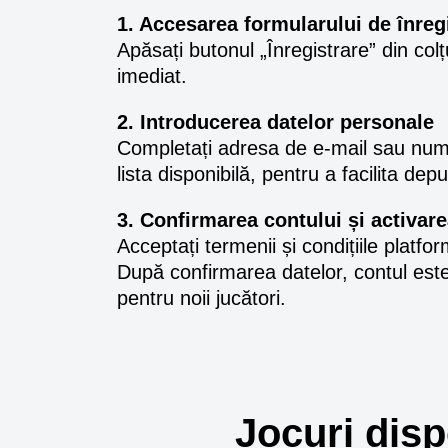
1. Accesarea formularului de înreg
Apăsați butonul „Înregistrare” din col
imediat.
2. Introducerea datelor personale
Completați adresa de e-mail sau număr
lista disponibilă, pentru a facilita depu
3. Confirmarea contului și activar
Acceptați termenii și condițiile platfo
După confirmarea datelor, contul este 
pentru noii jucători.
Jocuri dis