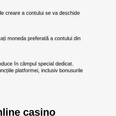
 de creare a contului se va deschide
tați moneda preferată a contului din
troduce în câmpul special dedicat.
cțiile platformei, inclusiv bonusurile
line casino