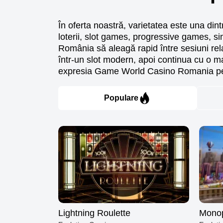
În oferta noastră, varietatea este una dint
loterii, slot games, progressive games, si
România să aleagă rapid între sesiuni relaxa
într-un slot modern, apoi continua cu o ma
expresia Game World Casino Romania pentr
Populare
Lightning Roulette
Monop