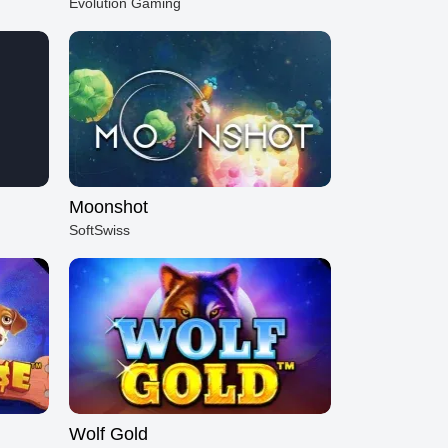
Evolution Gaming
Moonshot
SoftSwiss
Wolf Gold