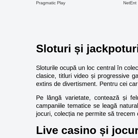
Pragmatic Play
NetEnt
Sloturi și jackpotu
Lightning Roulette
Tower X
Gates of Olympus
Monop
Big B
Dead o
Sloturile ocupă un loc central în colec
Evolution Gaming
Smart Soft
Pragmatic Play
Evolut
Pragmat
NetEnt
clasice, titluri video și progressive
extins de divertisment. Pentru cei car
Pe lângă varietate, contează și fel
campaniile tematice se leagă natural
jocuri, colecția ne permite să trecem d
Live casino și joc
Live Baccarat
Lucky Crumbling
Big Bass Bonanza
Live 
JetX
Book 