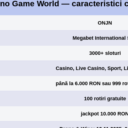
no Game World — caracteristici 
ONJN
Megabet International
3000+ sloturi
Casino, Live Casino, Sport, Li
până la 6.000 RON sau 999 roti
100 rotiri gratuite
jackpot 10.000 RO