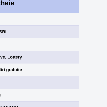
cheie
 SRL
ve, Lottery
ri gratuite
N