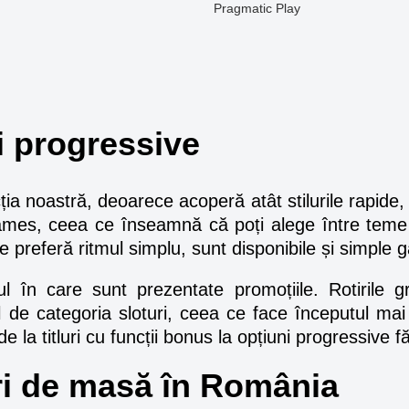
Pragmatic Play
ri progressive
oly Live
ass Crash
r Alive II
Dream Catcher
Boom or Bust
The Dog House
ția noastră, deoarece acoperă atât stilurile rapide,
ion Gaming
ic Play
Evolution Gaming
BGaming
Pragmatic Play
 games, ceea ce înseamnă că poți alege între teme fa
e preferă ritmul simplu, sunt disponibile și simple 
ul în care sunt prezentate promoțiile. Rotirile g
 de categoria sloturi, ceea ce face începutul mai a
e la titluri cu funcții bonus la opțiuni progressive fă
uri de masă în România
Blackjack
of Dead
Funky Time
Cash or Crash
Sweet Bonanza