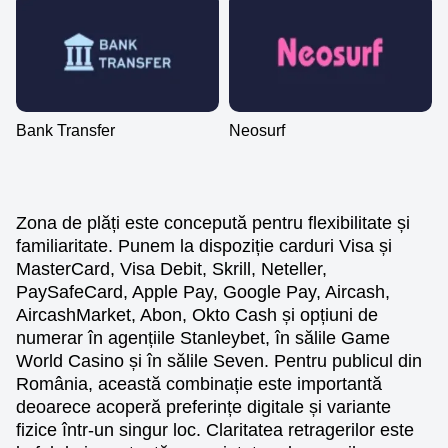
Bank Transfer
Neosurf
Zona de plăți este concepută pentru flexibilitate și
familiaritate. Punem la dispoziție carduri Visa și
MasterCard, Visa Debit, Skrill, Neteller,
PaySafeCard, Apple Pay, Google Pay, Aircash,
AircashMarket, Abon, Okto Cash și opțiuni de
numerar în agențiile Stanleybet, în sălile Game
World Casino și în sălile Seven. Pentru publicul din
România, această combinație este importantă
deoarece acoperă preferințe digitale și variante
fizice într-un singur loc. Claritatea retragerilor este