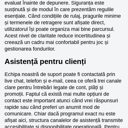
evaluat înainte de depunere. Siguranța este
susținută și de modul în care prezentăm regulile
esențiale. Când condițiile de rulaj, pragurile minime
și termenele de retragere sunt afișate direct,
utilizatorul își poate organiza mai bine parcursul.
Acest nivel de claritate reduce incertitudinea și
creează un cadru mai confortabil pentru joc și
gestionarea fondurilor.
Asistență pentru clienți
Echipa noastră de suport poate fi contactată prin
live chat, telefon și e-mail, ceea ce oferă trei canale
clare pentru întrebări legate de cont, plăți și
promoții. Faptul că există mai multe opțiuni de
contact este important atunci când vrei răspunsuri
rapide sau când preferi un anumit mod de
comunicare. Chiar dacă programul exact nu este
afișat aici, structura canalelor de asistență transmite
accesibilitate și disponibilitate operațională. Pentru