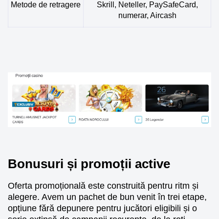
Metode de retragere
Skrill, Neteller, PaySafeCard,
numerar, Aircash
Bonusuri și promoții active
Oferta promoțională este construită pentru ritm și
alegere. Avem un pachet de bun venit în trei etape,
opțiune fără depunere pentru jucători eligibili și o