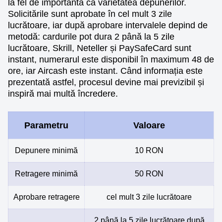
la fel de importantă ca varietatea depunerilor.
Solicitările sunt aprobate în cel mult 3 zile
lucrătoare, iar după aprobare intervalele depind de
metodă: cardurile pot dura 2 până la 5 zile
lucrătoare, Skrill, Neteller și PaySafeCard sunt
instant, numerarul este disponibil în maximum 48 de
ore, iar Aircash este instant. Când informația este
prezentată astfel, procesul devine mai previzibil și
inspiră mai multă încredere.
Parametru
Valoare
Depunere minimă
10 RON
Retragere minimă
50 RON
Aprobare retragere
cel mult 3 zile lucrătoare
2 până la 5 zile lucrătoare după