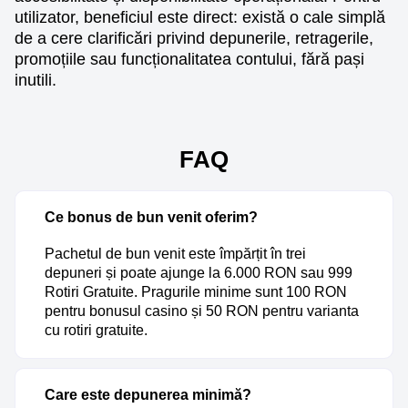
utilizator, beneficiul este direct: există o cale simplă
de a cere clarificări privind depunerile, retragerile,
promoțiile sau funcționalitatea contului, fără pași
inutili.
FAQ
Ce bonus de bun venit oferim?
Pachetul de bun venit este împărțit în trei
depuneri și poate ajunge la 6.000 RON sau 999
Rotiri Gratuite. Pragurile minime sunt 100 RON
pentru bonusul casino și 50 RON pentru varianta
cu rotiri gratuite.
Care este depunerea minimă?