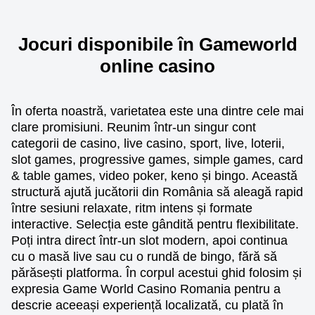
Jocuri disponibile în Gameworld
online casino
În oferta noastră, varietatea este una dintre cele mai
clare promisiuni. Reunim într-un singur cont
categorii de casino, live casino, sport, live, loterii,
slot games, progressive games, simple games, card
& table games, video poker, keno și bingo. Această
structură ajută jucătorii din România să aleagă rapid
între sesiuni relaxate, ritm intens și formate
interactive. Selecția este gândită pentru flexibilitate.
Poți intra direct într-un slot modern, apoi continua
cu o masă live sau cu o rundă de bingo, fără să
părăsești platforma. În corpul acestui ghid folosim și
expresia Game World Casino Romania pentru a
descrie aceeași experiență localizată, cu plată în