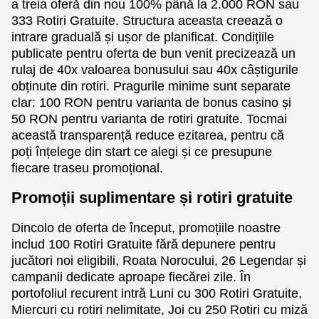
a treia oferă din nou 100% până la 2.000 RON sau
333 Rotiri Gratuite. Structura aceasta creează o
intrare graduală și ușor de planificat. Condițiile
publicate pentru oferta de bun venit precizează un
rulaj de 40x valoarea bonusului sau 40x câștigurile
obținute din rotiri. Pragurile minime sunt separate
clar: 100 RON pentru varianta de bonus casino și
50 RON pentru varianta de rotiri gratuite. Tocmai
această transparență reduce ezitarea, pentru că
poți înțelege din start ce alegi și ce presupune
fiecare traseu promoțional.
Promoții suplimentare și rotiri gratuite
Dincolo de oferta de început, promoțiile noastre
includ 100 Rotiri Gratuite fără depunere pentru
jucători noi eligibili, Roata Norocului, 26 Legendar și
campanii dedicate aproape fiecărei zile. În
portofoliul recurent intră Luni cu 300 Rotiri Gratuite,
Miercuri cu rotiri nelimitate, Joi cu 250 Rotiri cu miză