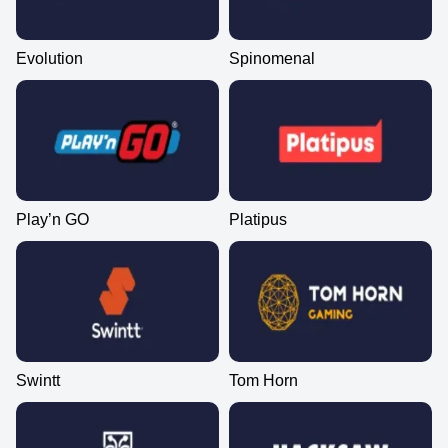
Evolution
Spinomenal
Play’n GO
Platipus
Swintt
Tom Horn