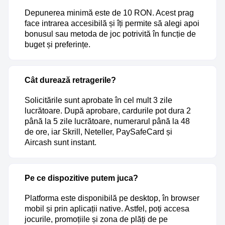
Depunerea minimă este de 10 RON. Acest prag
face intrarea accesibilă și îți permite să alegi apoi
bonusul sau metoda de joc potrivită în funcție de
buget și preferințe.
Cât durează retragerile?
Solicitările sunt aprobate în cel mult 3 zile
lucrătoare. După aprobare, cardurile pot dura 2
până la 5 zile lucrătoare, numerarul până la 48
de ore, iar Skrill, Neteller, PaySafeCard și
Aircash sunt instant.
Pe ce dispozitive putem juca?
Platforma este disponibilă pe desktop, în browser
mobil și prin aplicații native. Astfel, poți accesa
jocurile, promoțiile și zona de plăți de pe