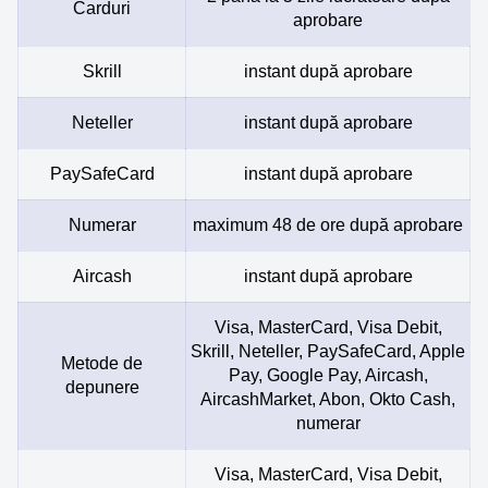
Carduri
aprobare
Skrill
instant după aprobare
Neteller
instant după aprobare
PaySafeCard
instant după aprobare
Numerar
maximum 48 de ore după aprobare
Aircash
instant după aprobare
Visa, MasterCard, Visa Debit,
Skrill, Neteller, PaySafeCard, Apple
Metode de
Pay, Google Pay, Aircash,
depunere
AircashMarket, Abon, Okto Cash,
numerar
Visa, MasterCard, Visa Debit,