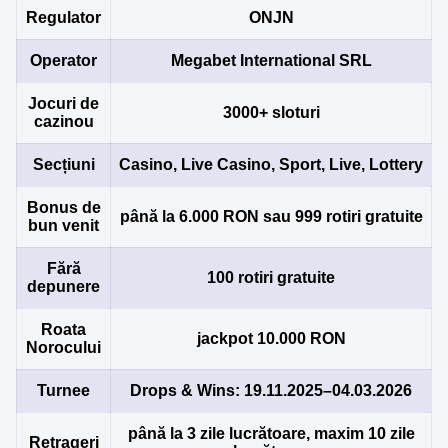
Regulator
ONJN
Operator
Megabet International SRL
Jocuri de
3000+ sloturi
cazinou
Secțiuni
Casino, Live Casino, Sport, Live, Lottery
Bonus de
până la 6.000 RON sau 999 rotiri gratuite
bun venit
Fără
100 rotiri gratuite
depunere
Roata
jackpot 10.000 RON
Norocului
Turnee
Drops & Wins: 19.11.2025–04.03.2026
până la 3 zile lucrătoare, maxim 10 zile
Retrageri