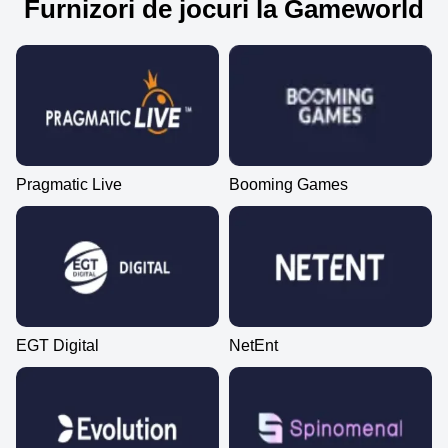
Furnizori de jocuri la Gameworld
Pragmatic Live
Booming Games
EGT Digital
NetEnt