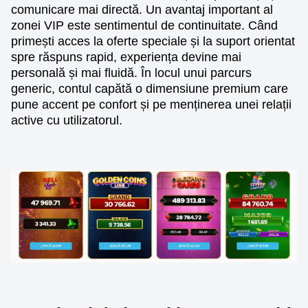
comunicare mai directă. Un avantaj important al
zonei VIP este sentimentul de continuitate. Când
primești acces la oferte speciale și la suport orientat
spre răspuns rapid, experiența devine mai
personală și mai fluidă. În locul unui parcurs
generic, contul capătă o dimensiune premium care
pune accent pe confort și pe menținerea unei relații
active cu utilizatorul.