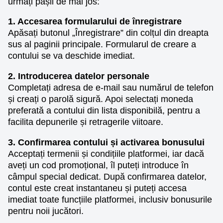
urmați pașii de mai jos:
1. Accesarea formularului de înregistrare
Apăsați butonul „Înregistrare” din colțul din dreapta
sus al paginii principale. Formularul de creare a
contului se va deschide imediat.
2. Introducerea datelor personale
Completați adresa de e-mail sau numărul de telefon
și creați o parolă sigură. Apoi selectați moneda
preferată a contului din lista disponibilă, pentru a
facilita depunerile și retragerile viitoare.
3. Confirmarea contului și activarea bonusului
Acceptați termenii și condițiile platformei, iar dacă
aveți un cod promoțional, îl puteți introduce în
câmpul special dedicat. După confirmarea datelor,
contul este creat instantaneu și puteți accesa
imediat toate funcțiile platformei, inclusiv bonusurile
pentru noii jucători.