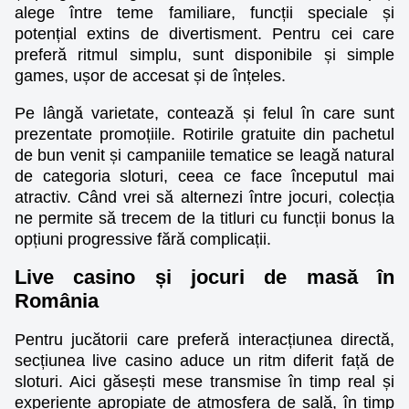
alege între teme familiare, funcții speciale și
potențial extins de divertisment. Pentru cei care
preferă ritmul simplu, sunt disponibile și simple
games, ușor de accesat și de înțeles.
Pe lângă varietate, contează și felul în care sunt
Dream Catcher
Boom or Bust
The Dog House
Crazy Time
Moonshot
Wolf Gold
Evolution Gaming
BGaming
Pragmatic Play
Evolution Gaming
SoftSwiss
Pragmatic Play
prezentate promoțiile. Rotirile gratuite din pachetul
de bun venit și campaniile tematice se leagă natural
de categoria sloturi, ceea ce face începutul mai
atractiv. Când vrei să alternezi între jocuri, colecția
ne permite să trecem de la titluri cu funcții bonus la
opțiuni progressive fără complicații.
Live casino și jocuri de masă în
Live Baccarat
Lucky Crumbling
Big Bass Bonanza
Live Blackjack
JetX
Book of Dead
Evolution Gaming
Gamzix
Pragmatic Play
Evolution Gaming
Smartsoft Gaming
Play’n GO
România
Pentru jucătorii care preferă interacțiunea directă,
secțiunea live casino aduce un ritm diferit față de
sloturi. Aici găsești mese transmise în timp real și
experiențe apropiate de atmosfera de sală, în timp