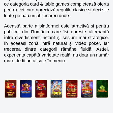
ce categoria card & table games completează oferta
Funky Time
Cash or Crash
Sweet Bonanza
Side Bet City
Crash
Legacy of Dead
pentru cei care apreciază regulile clasice și deciziile
Evolution Gaming
Evolution Gaming
Pragmatic Play
Evolution Gaming
Roobet
Play’n GO
luate pe parcursul fiecărei runde.
Această parte a platformei este atractivă și pentru
publicul din România care își dorește alternanță
între divertisment instant și sesiuni mai strategice.
În aceeași zonă intră natural și video poker, iar
trecerea dintre categorii rămâne fluidă. Astfel,
Mega Ball
Aviator
Mega Moolah
Lightning Dice
Bustabit
Gonzo’s Quest
experiența capătă varietate reală, nu doar un număr
Evolution Gaming
Spribe
Microgaming
Evolution Gaming
Independent
NetEnt
mare de titluri afișate în meniu.
Dragon Tiger
Bustabit
Reactoonz
Live Craps
Spaceman
Starburst
Evolution Gaming
Independent
Play’n GO
Evolution Gaming
Pragmatic Play
NetEnt