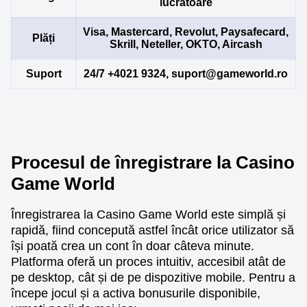
lucrătoare
Visa, Mastercard, Revolut, Paysafecard,
Plăți
Skrill, Neteller, OKTO, Aircash
Suport
24/7 +4021 9324,
suport@gameworld.ro
Procesul de înregistrare la Casino
Game World
Înregistrarea la Casino Game World este simplă și
rapidă, fiind concepută astfel încât orice utilizator să
își poată crea un cont în doar câteva minute.
Platforma oferă un proces intuitiv, accesibil atât de
pe desktop, cât și de pe dispozitive mobile. Pentru a
începe jocul și a activa bonusurile disponibile,